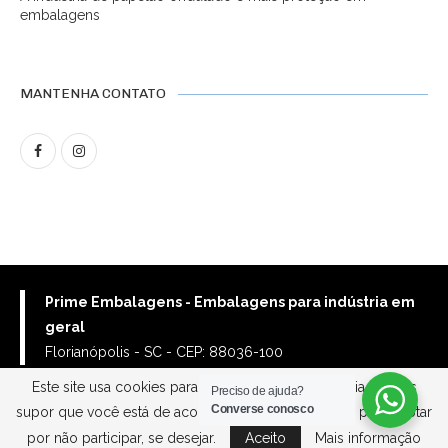
embalagens
MANTENHA CONTATO
Prime Embalagens - Embalagens para indústria em
geral
Florianópolis - SC - CEP: 88036-100
Este site usa cookies para melhorar sua experiência. Vamos
Preciso de ajuda?
Home
Empresa
Entre em contato
Politica de privacidade
Converse conosco
supor que você está de acordo com isso, mas você pode optar
por não participar, se desejar.
Aceito
Mais informação