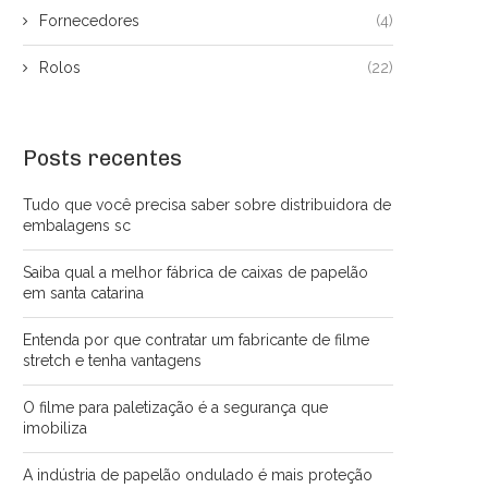
Fornecedores
(4)
Rolos
(22)
Posts recentes
Tudo que você precisa saber sobre distribuidora de
embalagens sc
Saiba qual a melhor fábrica de caixas de papelão
em santa catarina
Entenda por que contratar um fabricante de filme
stretch e tenha vantagens
Bobina de papelão ondulado: Tudo
A bobina de papelão ond
O filme para paletização é a segurança que
que você precisa...
atacado é tudo...
imobiliza
A indústria de papelão ondulado é mais proteção