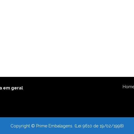
Hom
a em geral
Copyright © Prime Embalagens. (Lei 9610 de 19/02/1998)